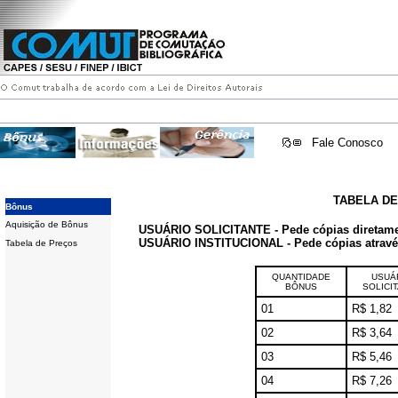
Fale Conosco
TABELA D
Bônus
Aquisição de Bônus
USUÁRIO SOLICITANTE - Pede cópias diretam
USUÁRIO INSTITUCIONAL - Pede cópias através 
Tabela de Preços
QUANTIDADE
USUÁ
BÔNUS
SOLICI
01
R$ 1,82
02
R$ 3,64
03
R$ 5,46
04
R$ 7,26