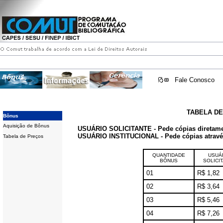
Fale Conosco
TABELA D
Bônus
Aquisição de Bônus
USUÁRIO SOLICITANTE - Pede cópias diretam
USUÁRIO INSTITUCIONAL - Pede cópias através 
Tabela de Preços
QUANTIDADE
USUÁ
BÔNUS
SOLICI
01
R$ 1,82
02
R$ 3,64
03
R$ 5,46
04
R$ 7,26