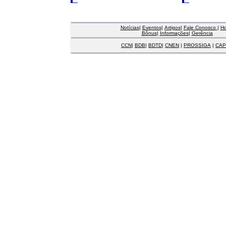
Notícias
|
Eventos
|
Artigos
|
Fale Conosco
|
H
Bônus
|
Informações
|
Gerência
CCN
|
BDB
|
BDTD
|
CNEN
|
PROSSIGA
|
CAP