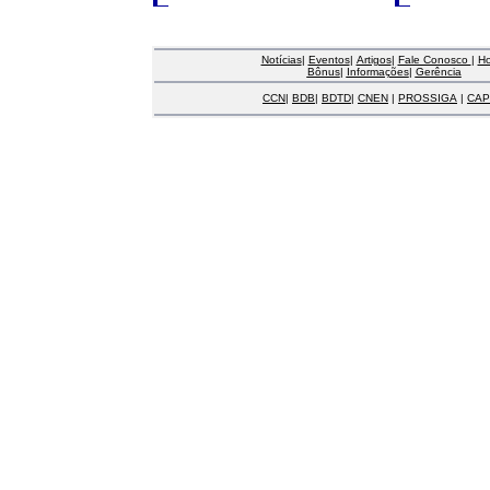
Notícias
|
Eventos
|
Artigos
|
Fale Conosco
|
H
Bônus
|
Informações
|
Gerência
CCN
|
BDB
|
BDTD
|
CNEN
|
PROSSIGA
|
CAP