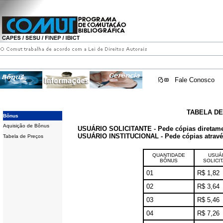
Fale Conosco
TABELA D
Bônus
Aquisição de Bônus
USUÁRIO SOLICITANTE - Pede cópias diretam
USUÁRIO INSTITUCIONAL - Pede cópias através 
Tabela de Preços
QUANTIDADE
USUÁ
BÔNUS
SOLICI
01
R$ 1,82
02
R$ 3,64
03
R$ 5,46
04
R$ 7,26