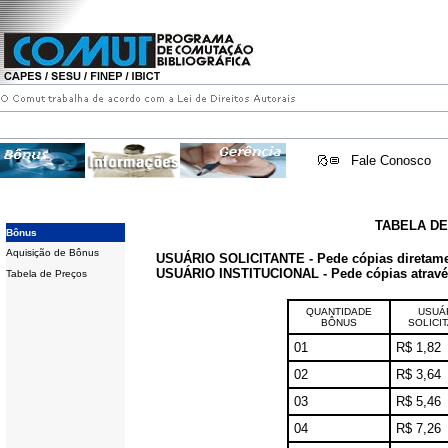
Fale Conosco
TABELA D
Bônus
Aquisição de Bônus
USUÁRIO SOLICITANTE - Pede cópias diretam
USUÁRIO INSTITUCIONAL - Pede cópias através 
Tabela de Preços
QUANTIDADE
USUÁ
BÔNUS
SOLICI
01
R$ 1,82
02
R$ 3,64
03
R$ 5,46
04
R$ 7,26