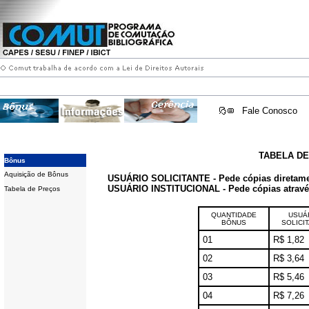
Fale Conosco
TABELA D
Bônus
Aquisição de Bônus
USUÁRIO SOLICITANTE - Pede cópias diretam
USUÁRIO INSTITUCIONAL - Pede cópias através 
Tabela de Preços
QUANTIDADE
USUÁ
BÔNUS
SOLICI
01
R$ 1,82
02
R$ 3,64
03
R$ 5,46
04
R$ 7,26