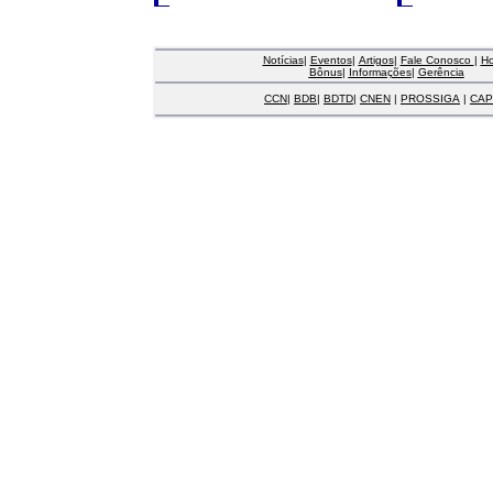
Notícias
|
Eventos
|
Artigos
|
Fale Conosco
|
H
Bônus
|
Informações
|
Gerência
CCN
|
BDB
|
BDTD
|
CNEN
|
PROSSIGA
|
CAP