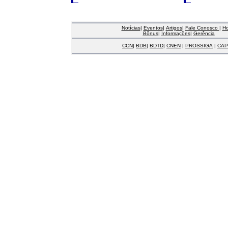
Notícias
|
Eventos
|
Artigos
|
Fale Conosco
|
H
Bônus
|
Informações
|
Gerência
CCN
|
BDB
|
BDTD
|
CNEN
|
PROSSIGA
|
CAP