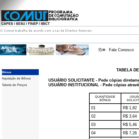
Fale Conosco
TABELA D
Bônus
Aquisição de Bônus
USUÁRIO SOLICITANTE - Pede cópias diretam
USUÁRIO INSTITUCIONAL - Pede cópias através 
Tabela de Preços
QUANTIDADE
USUÁ
BÔNUS
SOLICI
01
R$ 1,82
02
R$ 3,64
03
R$ 5,46
04
R$ 7,26