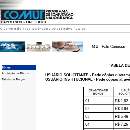
Fale Conosco
TABELA D
Bônus
Aquisição de Bônus
USUÁRIO SOLICITANTE - Pede cópias diretam
USUÁRIO INSTITUCIONAL - Pede cópias através 
Tabela de Preços
QUANTIDADE
USUÁ
BÔNUS
SOLICI
01
R$ 1,82
02
R$ 3,64
03
R$ 5,46
04
R$ 7,26