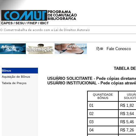
Fale Conosco
TABELA D
Bônus
Aquisição de Bônus
USUÁRIO SOLICITANTE - Pede cópias diretam
USUÁRIO INSTITUCIONAL - Pede cópias através 
Tabela de Preços
QUANTIDADE
USUÁ
BÔNUS
SOLICI
01
R$ 1,82
02
R$ 3,64
03
R$ 5,46
04
R$ 7,26