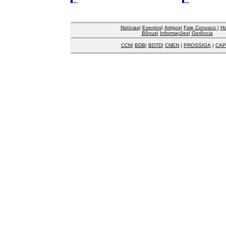
Notícias
|
Eventos
|
Artigos
|
Fale Conosco
|
H
Bônus
|
Informações
|
Gerência
CCN
|
BDB
|
BDTD
|
CNEN
|
PROSSIGA
|
CAP