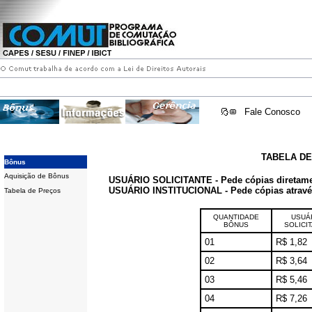
Fale Conosco
TABELA D
Bônus
Aquisição de Bônus
USUÁRIO SOLICITANTE - Pede cópias diretam
USUÁRIO INSTITUCIONAL - Pede cópias através 
Tabela de Preços
QUANTIDADE
USUÁ
BÔNUS
SOLICI
01
R$ 1,82
02
R$ 3,64
03
R$ 5,46
04
R$ 7,26