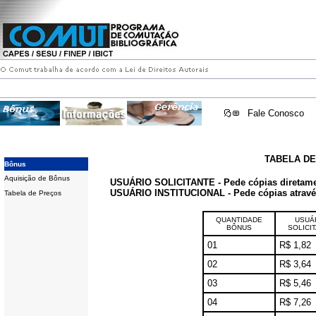
Fale Conosco
TABELA D
Bônus
Aquisição de Bônus
USUÁRIO SOLICITANTE - Pede cópias diretam
USUÁRIO INSTITUCIONAL - Pede cópias através 
Tabela de Preços
QUANTIDADE
USUÁ
BÔNUS
SOLICI
01
R$ 1,82
02
R$ 3,64
03
R$ 5,46
04
R$ 7,26