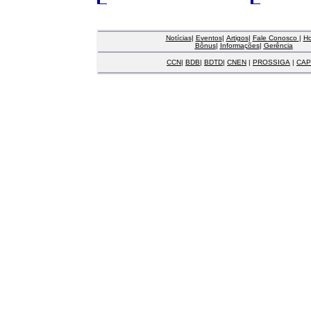
Notícias
|
Eventos
|
Artigos
|
Fale Conosco
|
H
Bônus
|
Informações
|
Gerência
CCN
|
BDB
|
BDTD
|
CNEN
|
PROSSIGA
|
CAP