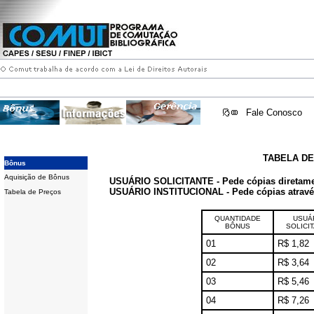
Fale Conosco
TABELA D
Bônus
Aquisição de Bônus
USUÁRIO SOLICITANTE - Pede cópias diretam
USUÁRIO INSTITUCIONAL - Pede cópias através 
Tabela de Preços
QUANTIDADE
USUÁ
BÔNUS
SOLICI
01
R$ 1,82
02
R$ 3,64
03
R$ 5,46
04
R$ 7,26