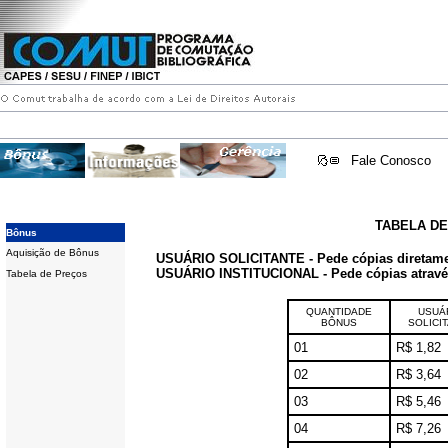
Fale Conosco
TABELA D
Bônus
Aquisição de Bônus
USUÁRIO SOLICITANTE - Pede cópias diretam
USUÁRIO INSTITUCIONAL - Pede cópias através 
Tabela de Preços
QUANTIDADE
USUÁ
BÔNUS
SOLICI
01
R$ 1,82
02
R$ 3,64
03
R$ 5,46
04
R$ 7,26