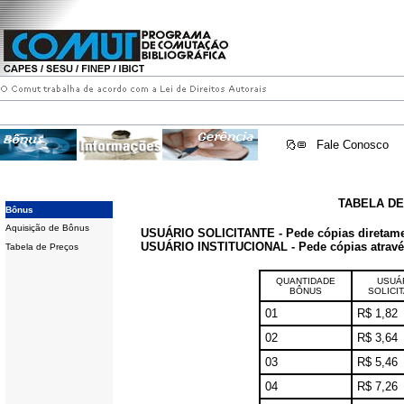
Fale Conosco
TABELA D
Bônus
Aquisição de Bônus
USUÁRIO SOLICITANTE - Pede cópias diretam
USUÁRIO INSTITUCIONAL - Pede cópias através 
Tabela de Preços
QUANTIDADE
USUÁ
BÔNUS
SOLICI
01
R$ 1,82
02
R$ 3,64
03
R$ 5,46
04
R$ 7,26