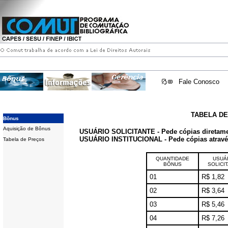
Fale Conosco
TABELA D
Bônus
Aquisição de Bônus
USUÁRIO SOLICITANTE - Pede cópias diretam
USUÁRIO INSTITUCIONAL - Pede cópias através 
Tabela de Preços
QUANTIDADE
USUÁ
BÔNUS
SOLICI
01
R$ 1,82
02
R$ 3,64
03
R$ 5,46
04
R$ 7,26