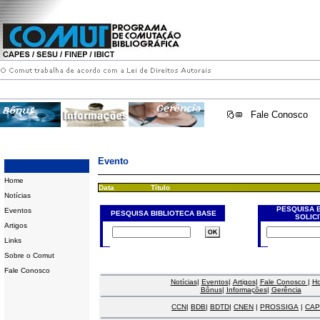
Fale Conosco
Evento
Home
Data
Título
Notícias
PESQUISA 
Eventos
PESQUISA BIBLIOTECA BASE
SOLIC
Artigos
Links
Sobre o Comut
Fale Conosco
Notícias
|
Eventos
|
Artigos
|
Fale Conosco
|
H
Bônus
|
Informações
|
Gerência
CCN
|
BDB
|
BDTD
|
CNEN
|
PROSSIGA
|
CAP