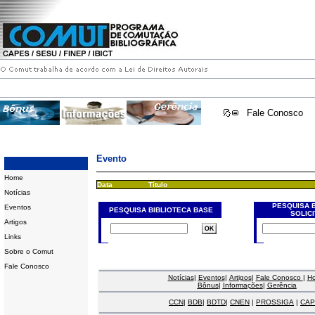
Fale Conosco
Evento
Home
Data
Título
Notícias
PESQUISA 
Eventos
PESQUISA BIBLIOTECA BASE
SOLIC
Artigos
Links
Sobre o Comut
Fale Conosco
Notícias
|
Eventos
|
Artigos
|
Fale Conosco
|
H
Bônus
|
Informações
|
Gerência
CCN
|
BDB
|
BDTD
|
CNEN
|
PROSSIGA
|
CAP