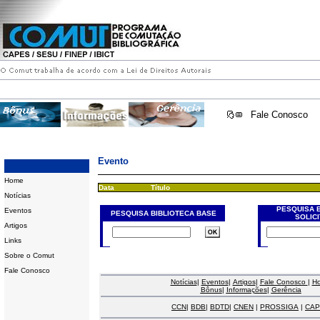
Fale Conosco
Evento
Home
Data
Título
Notícias
PESQUISA 
Eventos
PESQUISA BIBLIOTECA BASE
SOLIC
Artigos
Links
Sobre o Comut
Fale Conosco
Notícias
|
Eventos
|
Artigos
|
Fale Conosco
|
H
Bônus
|
Informações
|
Gerência
CCN
|
BDB
|
BDTD
|
CNEN
|
PROSSIGA
|
CAP