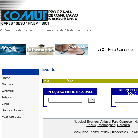
Fale Conosco
Evento
Home
Data
Título
Notícias
PESQUISA 
Eventos
PESQUISA BIBLIOTECA BASE
SOLIC
Artigos
Links
Sobre o Comut
Fale Conosco
Notícias
|
Eventos
|
Artigos
|
Fale Conosco
|
H
Bônus
|
Informações
|
Gerência
CCN
|
BDB
|
BDTD
|
CNEN
|
PROSSIGA
|
CAP