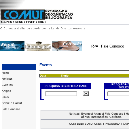
Fale Conosco
Evento
Home
Data
Título
Notícias
PESQUISA 
Eventos
PESQUISA BIBLIOTECA BASE
SOLIC
Artigos
Links
Sobre o Comut
Fale Conosco
Notícias
|
Eventos
|
Artigos
|
Fale Conosco
|
H
Bônus
|
Informações
|
Gerência
CCN
|
BDB
|
BDTD
|
CNEN
|
PROSSIGA
|
CAP