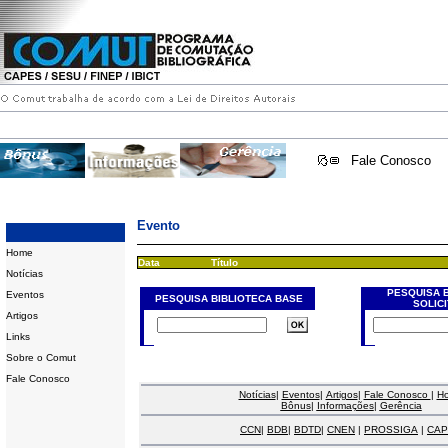
Fale Conosco
Evento
Home
Data
Título
Notícias
PESQUISA 
Eventos
PESQUISA BIBLIOTECA BASE
SOLIC
Artigos
Links
Sobre o Comut
Fale Conosco
Notícias
|
Eventos
|
Artigos
|
Fale Conosco
|
H
Bônus
|
Informações
|
Gerência
CCN
|
BDB
|
BDTD
|
CNEN
|
PROSSIGA
|
CAP