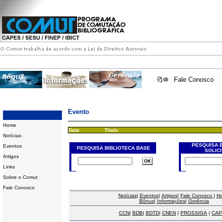
Fale Conosco
Evento
Home
Data
Título
Notícias
PESQUISA 
Eventos
PESQUISA BIBLIOTECA BASE
SOLIC
Artigos
Links
Sobre o Comut
Fale Conosco
Notícias
|
Eventos
|
Artigos
|
Fale Conosco
|
H
Bônus
|
Informações
|
Gerência
CCN
|
BDB
|
BDTD
|
CNEN
|
PROSSIGA
|
CAP