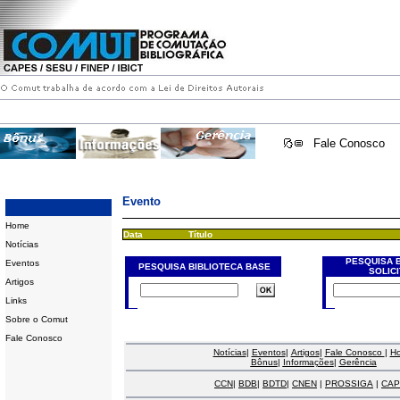
Fale Conosco
Evento
Home
Data
Título
Notícias
PESQUISA 
Eventos
PESQUISA BIBLIOTECA BASE
SOLIC
Artigos
Links
Sobre o Comut
Fale Conosco
Notícias
|
Eventos
|
Artigos
|
Fale Conosco
|
H
Bônus
|
Informações
|
Gerência
CCN
|
BDB
|
BDTD
|
CNEN
|
PROSSIGA
|
CAP