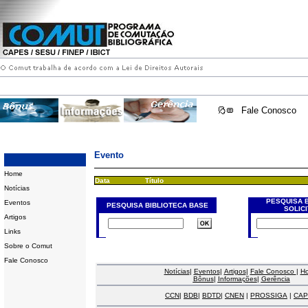
Fale Conosco
Evento
Home
Data
Título
Notícias
PESQUISA 
Eventos
PESQUISA BIBLIOTECA BASE
SOLIC
Artigos
Links
Sobre o Comut
Fale Conosco
Notícias
|
Eventos
|
Artigos
|
Fale Conosco
|
H
Bônus
|
Informações
|
Gerência
CCN
|
BDB
|
BDTD
|
CNEN
|
PROSSIGA
|
CAP