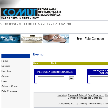
Fale Conosco
Evento
Home
Data
Título
Notícias
PESQUISA 
Eventos
PESQUISA BIBLIOTECA BASE
SOLIC
Artigos
Links
Sobre o Comut
Fale Conosco
Notícias
|
Eventos
|
Artigos
|
Fale Conosco
|
H
Bônus
|
Informações
|
Gerência
CCN
|
BDB
|
BDTD
|
CNEN
|
PROSSIGA
|
CAP