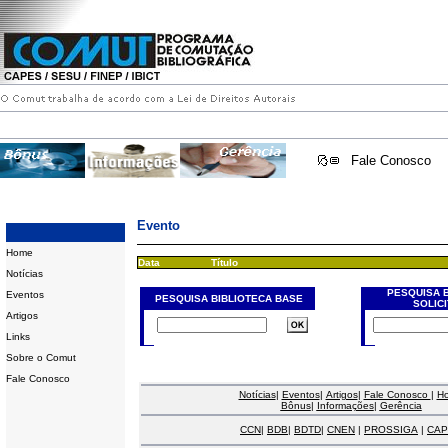
Fale Conosco
Evento
Home
Data
Título
Notícias
PESQUISA 
Eventos
PESQUISA BIBLIOTECA BASE
SOLIC
Artigos
Links
Sobre o Comut
Fale Conosco
Notícias
|
Eventos
|
Artigos
|
Fale Conosco
|
H
Bônus
|
Informações
|
Gerência
CCN
|
BDB
|
BDTD
|
CNEN
|
PROSSIGA
|
CAP