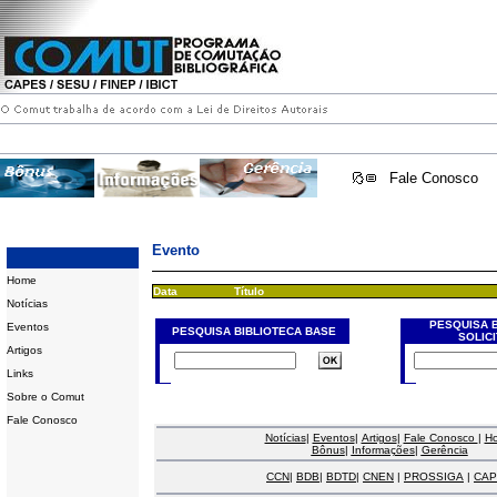
Fale Conosco
Evento
Home
Data
Título
Notícias
PESQUISA 
Eventos
PESQUISA BIBLIOTECA BASE
SOLIC
Artigos
Links
Sobre o Comut
Fale Conosco
Notícias
|
Eventos
|
Artigos
|
Fale Conosco
|
H
Bônus
|
Informações
|
Gerência
CCN
|
BDB
|
BDTD
|
CNEN
|
PROSSIGA
|
CAP