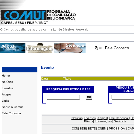
Fale Conosco
Evento
Home
Data
Título
Notícias
PESQUISA 
Eventos
PESQUISA BIBLIOTECA BASE
SOLIC
Artigos
Links
Sobre o Comut
Fale Conosco
Notícias
|
Eventos
|
Artigos
|
Fale Conosco
|
H
Bônus
|
Informações
|
Gerência
CCN
|
BDB
|
BDTD
|
CNEN
|
PROSSIGA
|
CAP