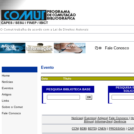
Fale Conosco
Evento
Home
Data
Título
Notícias
PESQUISA 
Eventos
PESQUISA BIBLIOTECA BASE
SOLIC
Artigos
Links
Sobre o Comut
Fale Conosco
Notícias
|
Eventos
|
Artigos
|
Fale Conosco
|
H
Bônus
|
Informações
|
Gerência
CCN
|
BDB
|
BDTD
|
CNEN
|
PROSSIGA
|
CAP