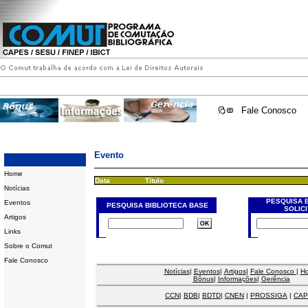
Fale Conosco
Evento
Home
Data
Título
Notícias
PESQUISA 
Eventos
PESQUISA BIBLIOTECA BASE
SOLIC
Artigos
Links
Sobre o Comut
Fale Conosco
Notícias
|
Eventos
|
Artigos
|
Fale Conosco
|
H
Bônus
|
Informações
|
Gerência
CCN
|
BDB
|
BDTD
|
CNEN
|
PROSSIGA
|
CAP