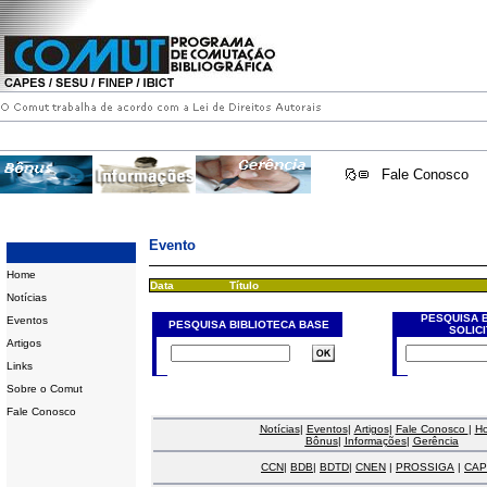
Fale Conosco
Evento
Home
Data
Título
Notícias
PESQUISA 
Eventos
PESQUISA BIBLIOTECA BASE
SOLIC
Artigos
Links
Sobre o Comut
Fale Conosco
Notícias
|
Eventos
|
Artigos
|
Fale Conosco
|
H
Bônus
|
Informações
|
Gerência
CCN
|
BDB
|
BDTD
|
CNEN
|
PROSSIGA
|
CAP