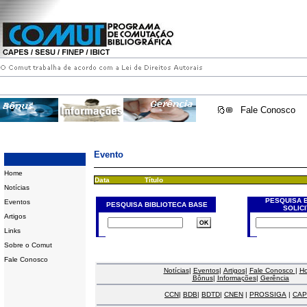
Fale Conosco
Evento
Home
Data
Título
Notícias
PESQUISA 
Eventos
PESQUISA BIBLIOTECA BASE
SOLIC
Artigos
Links
Sobre o Comut
Fale Conosco
Notícias
|
Eventos
|
Artigos
|
Fale Conosco
|
H
Bônus
|
Informações
|
Gerência
CCN
|
BDB
|
BDTD
|
CNEN
|
PROSSIGA
|
CAP