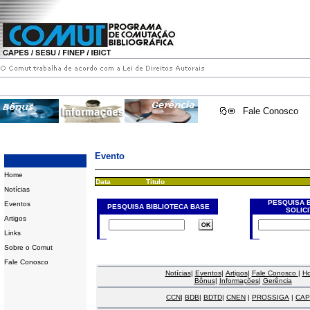
Fale Conosco
Evento
Home
Data
Título
Notícias
PESQUISA 
Eventos
PESQUISA BIBLIOTECA BASE
SOLIC
Artigos
Links
Sobre o Comut
Fale Conosco
Notícias
|
Eventos
|
Artigos
|
Fale Conosco
|
H
Bônus
|
Informações
|
Gerência
CCN
|
BDB
|
BDTD
|
CNEN
|
PROSSIGA
|
CAP