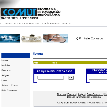
Fale Conosco
Evento
Home
Data
Título
Notícias
PESQUISA 
Eventos
PESQUISA BIBLIOTECA BASE
SOLIC
Artigos
Links
Sobre o Comut
Fale Conosco
Notícias
|
Eventos
|
Artigos
|
Fale Conosco
|
H
Bônus
|
Informações
|
Gerência
CCN
|
BDB
|
BDTD
|
CNEN
|
PROSSIGA
|
CAP