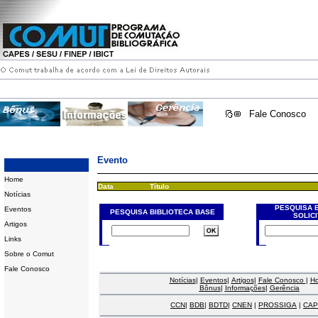
Fale Conosco
Evento
Home
Data
Título
Notícias
PESQUISA 
Eventos
PESQUISA BIBLIOTECA BASE
SOLIC
Artigos
Links
Sobre o Comut
Fale Conosco
Notícias
|
Eventos
|
Artigos
|
Fale Conosco
|
H
Bônus
|
Informações
|
Gerência
CCN
|
BDB
|
BDTD
|
CNEN
|
PROSSIGA
|
CAP