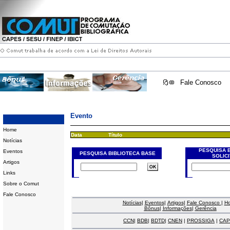
Fale Conosco
Evento
Home
Data
Título
Notícias
PESQUISA 
Eventos
PESQUISA BIBLIOTECA BASE
SOLIC
Artigos
Links
Sobre o Comut
Fale Conosco
Notícias
|
Eventos
|
Artigos
|
Fale Conosco
|
H
Bônus
|
Informações
|
Gerência
CCN
|
BDB
|
BDTD
|
CNEN
|
PROSSIGA
|
CAP