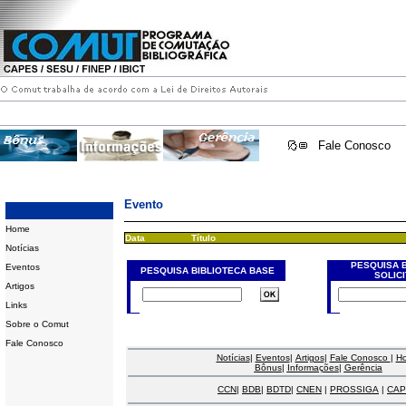
Fale Conosco
Evento
Home
Data
Título
Notícias
PESQUISA 
Eventos
PESQUISA BIBLIOTECA BASE
SOLIC
Artigos
Links
Sobre o Comut
Fale Conosco
Notícias
|
Eventos
|
Artigos
|
Fale Conosco
|
H
Bônus
|
Informações
|
Gerência
CCN
|
BDB
|
BDTD
|
CNEN
|
PROSSIGA
|
CAP