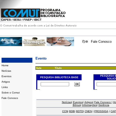
Fale Conosco
Evento
Home
Data
Título
Notícias
PESQUISA 
Eventos
PESQUISA BIBLIOTECA BASE
SOLIC
Artigos
Links
Sobre o Comut
Fale Conosco
Notícias
|
Eventos
|
Artigos
|
Fale Conosco
|
H
Bônus
|
Informações
|
Gerência
CCN
|
BDB
|
BDTD
|
CNEN
|
PROSSIGA
|
CAP