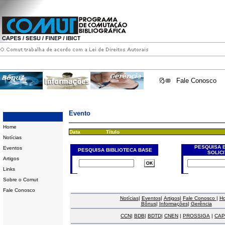
Fale Conosco
Evento
Home
Data
Título
Notícias
PESQUISA 
Eventos
PESQUISA BIBLIOTECA BASE
SOLIC
Artigos
Links
Sobre o Comut
Fale Conosco
Notícias
|
Eventos
|
Artigos
|
Fale Conosco
|
H
Bônus
|
Informações
|
Gerência
CCN
|
BDB
|
BDTD
|
CNEN
|
PROSSIGA
|
CAP