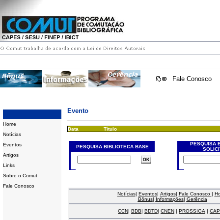
Fale Conosco
Evento
Home
Data
Título
Notícias
PESQUISA 
Eventos
PESQUISA BIBLIOTECA BASE
SOLIC
Artigos
Links
Sobre o Comut
Fale Conosco
Notícias
|
Eventos
|
Artigos
|
Fale Conosco
|
H
Bônus
|
Informações
|
Gerência
CCN
|
BDB
|
BDTD
|
CNEN
|
PROSSIGA
|
CAP