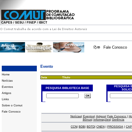
Fale Conosco
Evento
Home
Data
Título
Notícias
PESQUISA 
Eventos
PESQUISA BIBLIOTECA BASE
SOLIC
Artigos
Links
Sobre o Comut
Fale Conosco
Notícias
|
Eventos
|
Artigos
|
Fale Conosco
|
H
Bônus
|
Informações
|
Gerência
CCN
|
BDB
|
BDTD
|
CNEN
|
PROSSIGA
|
CAP