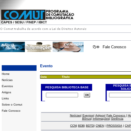
Fale Conosco
Evento
Home
Data
Título
Notícias
PESQUISA 
Eventos
PESQUISA BIBLIOTECA BASE
SOLIC
Artigos
Links
Sobre o Comut
Fale Conosco
Notícias
|
Eventos
|
Artigos
|
Fale Conosco
|
H
Bônus
|
Informações
|
Gerência
CCN
|
BDB
|
BDTD
|
CNEN
|
PROSSIGA
|
CAP