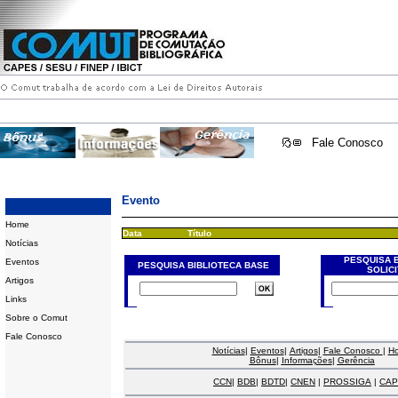
Fale Conosco
Evento
Home
Data
Título
Notícias
PESQUISA 
Eventos
PESQUISA BIBLIOTECA BASE
SOLIC
Artigos
Links
Sobre o Comut
Fale Conosco
Notícias
|
Eventos
|
Artigos
|
Fale Conosco
|
H
Bônus
|
Informações
|
Gerência
CCN
|
BDB
|
BDTD
|
CNEN
|
PROSSIGA
|
CAP