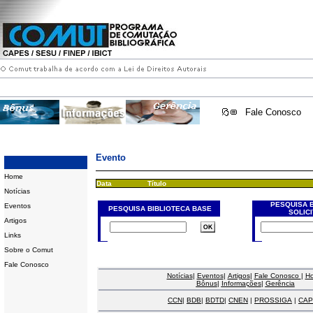
Fale Conosco
Evento
Home
Data
Título
Notícias
PESQUISA 
Eventos
PESQUISA BIBLIOTECA BASE
SOLIC
Artigos
Links
Sobre o Comut
Fale Conosco
Notícias
|
Eventos
|
Artigos
|
Fale Conosco
|
H
Bônus
|
Informações
|
Gerência
CCN
|
BDB
|
BDTD
|
CNEN
|
PROSSIGA
|
CAP