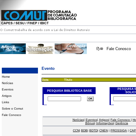
Fale Conosco
Evento
Home
Data
Título
Notícias
PESQUISA 
Eventos
PESQUISA BIBLIOTECA BASE
SOLIC
Artigos
Links
Sobre o Comut
Fale Conosco
Notícias
|
Eventos
|
Artigos
|
Fale Conosco
|
H
Bônus
|
Informações
|
Gerência
CCN
|
BDB
|
BDTD
|
CNEN
|
PROSSIGA
|
CAP