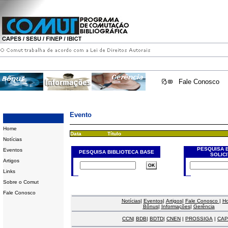
Fale Conosco
Evento
Home
Data
Título
Notícias
PESQUISA 
Eventos
PESQUISA BIBLIOTECA BASE
SOLIC
Artigos
Links
Sobre o Comut
Fale Conosco
Notícias
|
Eventos
|
Artigos
|
Fale Conosco
|
H
Bônus
|
Informações
|
Gerência
CCN
|
BDB
|
BDTD
|
CNEN
|
PROSSIGA
|
CAP