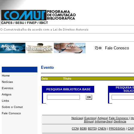
Fale Conosco
Evento
Home
Data
Título
Notícias
PESQUISA 
Eventos
PESQUISA BIBLIOTECA BASE
SOLIC
Artigos
Links
Sobre o Comut
Fale Conosco
Notícias
|
Eventos
|
Artigos
|
Fale Conosco
|
H
Bônus
|
Informações
|
Gerência
CCN
|
BDB
|
BDTD
|
CNEN
|
PROSSIGA
|
CAP