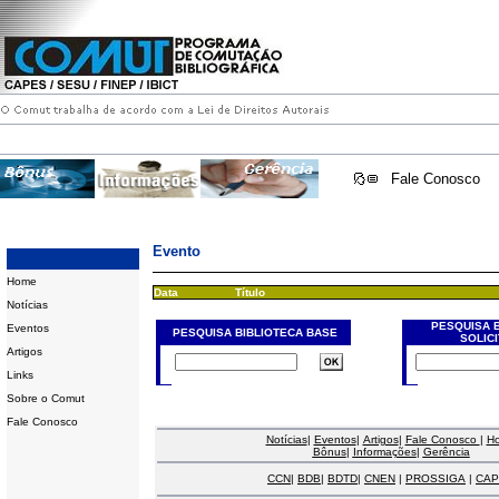
Fale Conosco
Evento
Home
Data
Título
Notícias
PESQUISA 
Eventos
PESQUISA BIBLIOTECA BASE
SOLIC
Artigos
Links
Sobre o Comut
Fale Conosco
Notícias
|
Eventos
|
Artigos
|
Fale Conosco
|
H
Bônus
|
Informações
|
Gerência
CCN
|
BDB
|
BDTD
|
CNEN
|
PROSSIGA
|
CAP