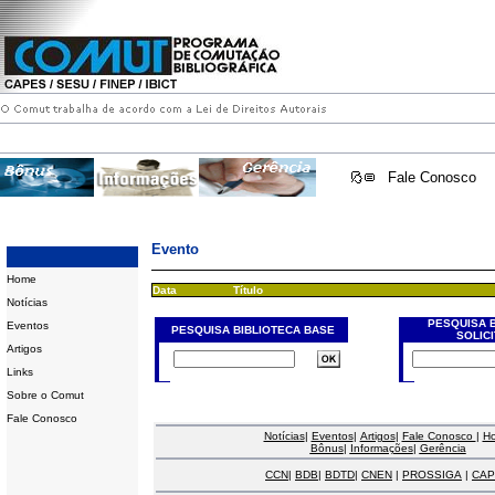
Fale Conosco
Evento
Home
Data
Título
Notícias
PESQUISA 
Eventos
PESQUISA BIBLIOTECA BASE
SOLIC
Artigos
Links
Sobre o Comut
Fale Conosco
Notícias
|
Eventos
|
Artigos
|
Fale Conosco
|
H
Bônus
|
Informações
|
Gerência
CCN
|
BDB
|
BDTD
|
CNEN
|
PROSSIGA
|
CAP