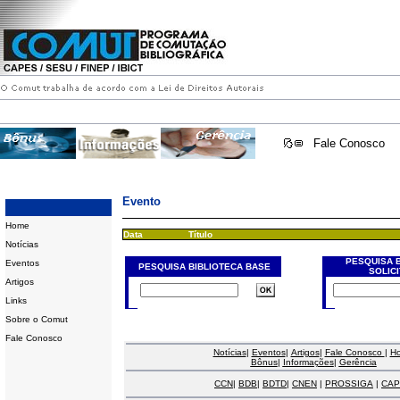
Fale Conosco
Evento
Home
Data
Título
Notícias
PESQUISA 
Eventos
PESQUISA BIBLIOTECA BASE
SOLIC
Artigos
Links
Sobre o Comut
Fale Conosco
Notícias
|
Eventos
|
Artigos
|
Fale Conosco
|
H
Bônus
|
Informações
|
Gerência
CCN
|
BDB
|
BDTD
|
CNEN
|
PROSSIGA
|
CAP