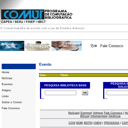
Fale Conosco
Evento
Home
Data
Título
Notícias
PESQUISA 
Eventos
PESQUISA BIBLIOTECA BASE
SOLIC
Artigos
Links
Sobre o Comut
Fale Conosco
Notícias
|
Eventos
|
Artigos
|
Fale Conosco
|
H
Bônus
|
Informações
|
Gerência
CCN
|
BDB
|
BDTD
|
CNEN
|
PROSSIGA
|
CAP